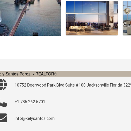
ely Santos Perez
- REALTOR®
10752 Deerwood Park Blvd Suite #100 Jacksonville Florida 32
+1 786 262 5701
info@kelysantos.com