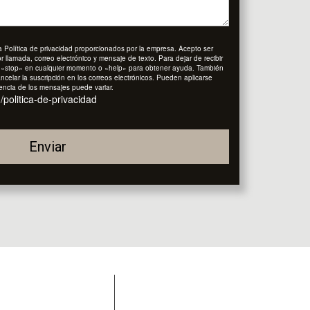
a Política de privacidad proporcionados por la empresa. Acepto ser
llamada, correo electrónico y mensaje de texto. Para dejar de recibir
 «stop» en cualquier momento o «help» para obtener ayuda. También
ncelar la suscripción en los correos electrónicos. Pueden aplicarse
uencia de los mensajes puede variar.
politica-de-privacidad
Enviar