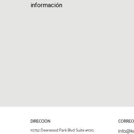
información
DIRECCIÓN
CORREO
10752 Deerwood Park Blvd Suite #100,
info@k