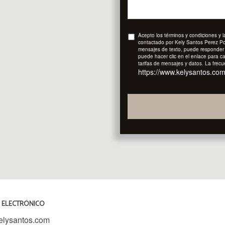
Acepto los términos y condiciones y l
contactado por Kely Santos Perez Por 
mensajes de texto, puede responder
puede hacer clic en el enlace para ca
tarifas de mensajes y datos. La frec
https://www.kelysantos.com/
 ELECTRÓNICO
elysantos.com