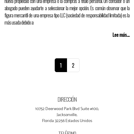
nueva propiedad con una empresa o la compras a título personal. Un contador o un
abogado pueden ayudarte a seleccionar la mejor opción. Es común observar que la
figura mercantil de una empresa tipo LLC (sociedad de responsabilidad limitada) es la
más usada debido a:
Lee más...
1
2
DIRECCIÓN
10752 Deerwood Park Blvd Suite #100,
Jacksonville,
Florida 32256 Estados Unidos
TELÉFONO